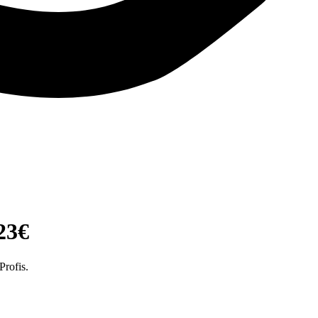
23€
rofis.