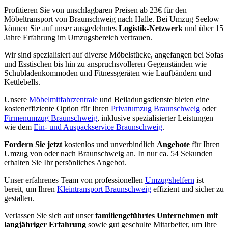
Profitieren Sie von unschlagbaren Preisen ab 23€ für den
Möbeltransport von Braunschweig nach Halle. Bei Umzug Seelow
können Sie auf unser ausgedehntes
Logistik-Netzwerk
und über 15
Jahre Erfahrung im Umzugsbereich vertrauen.
Wir sind spezialisiert auf diverse Möbelstücke, angefangen bei Sofas
und Esstischen bis hin zu anspruchsvolleren Gegenständen wie
Schubladenkommoden und Fitnessgeräten wie Laufbändern und
Kettlebells.
Unsere
Möbelmitfahrzentrale
und Beiladungsdienste bieten eine
kosteneffiziente Option für Ihren
Privatumzug Braunschweig
oder
Firmenumzug Braunschweig
, inklusive spezialisierter Leistungen
wie dem
Ein- und Auspackservice Braunschweig
.
Fordern Sie jetzt
kostenlos und unverbindlich
Angebote
für Ihren
Umzug von oder nach Braunschweig an. In nur ca. 54 Sekunden
erhalten Sie Ihr persönliches Angebot.
Unser erfahrenes Team von professionellen
Umzugshelfern
ist
bereit, um Ihren
Kleintransport Braunschweig
effizient und sicher zu
gestalten.
Verlassen Sie sich auf unser
familiengeführtes Unternehmen mit
langjähriger Erfahrung
sowie gut geschulte Mitarbeiter, um Ihre